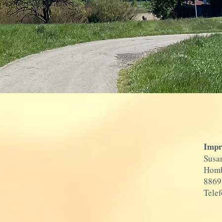
Impr
Susa
Homb
8869
Tele