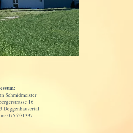
essum:
nn Schmidmeister
ergerstrasse 16
3 Deggenhausertal
fon: 07555/1397