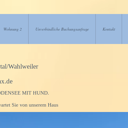
Wohnung 2
Unverbindliche Buchungsanfrage
Kontakt
al/Wahlweiler
mx.de
DENSEE MIT HUND.
wartet Sie von unserem Haus