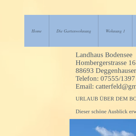
Home
Die Gartenwohnung
Wohnung 1
Landhaus Bodensee
Hombergerstrasse 16
88693 Deggenhausert
Telefon: 07555/1397
Email:
catterfeld@g
URLAUB ÜBER DEM BO
Dieser schöne Ausblick er